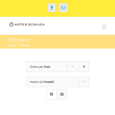
Salta
Facebook
Email
al
contenuto
Software
Home
|
Software
Ordina per
Data
Mostra
12 Prodotti