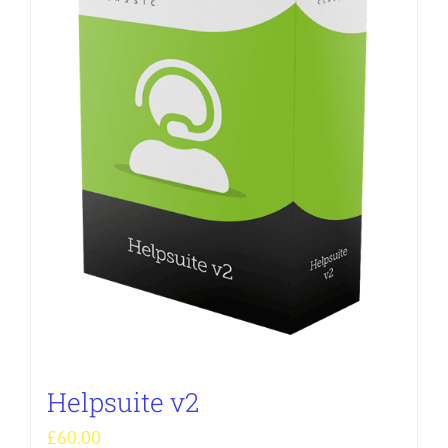
Helpsuite v2
£
60.00