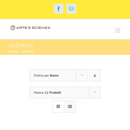
Salta
Facebook
Email
al
contenuto
Software
Home
|
Software
Ordina per
Nome
Mostra
12 Prodotti