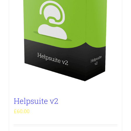
Helpsuite v2
£
60.00