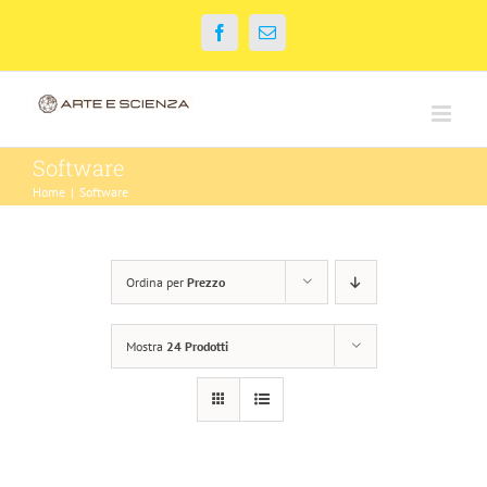
Salta
Facebook
Email
al
contenuto
Software
Home
|
Software
Ordina per
Prezzo
Mostra
24 Prodotti