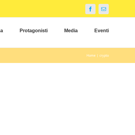
Facebook
Email
ma
Protagonisti
Media
Eventi
Home
|
crypto