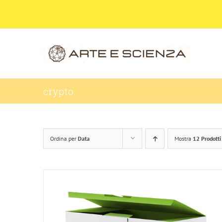
Salta
al
contenuto
crypto
Ordina per
Data
Mostra
12 Prodotti