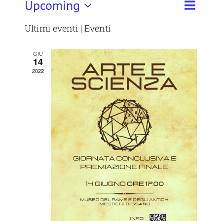
Evento
Upcoming
Eventi
Lista
Cerca
Viste
Seleziona
Ricerca
Ultimi eventi | Eventi
Navigaz
e
la
viste
GIU
14
Navigaz
data.
2022