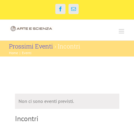
Salta
Facebook
Email
al
contenuto
Prossimi Eventi
› Incontri
Home
|
Eventi
Non ci sono eventi previsti.
Incontri