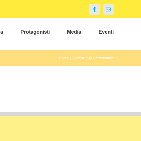
Facebook
Email
ma
Protagonisti
Media
Eventi
Home
|
Superstrings Performance