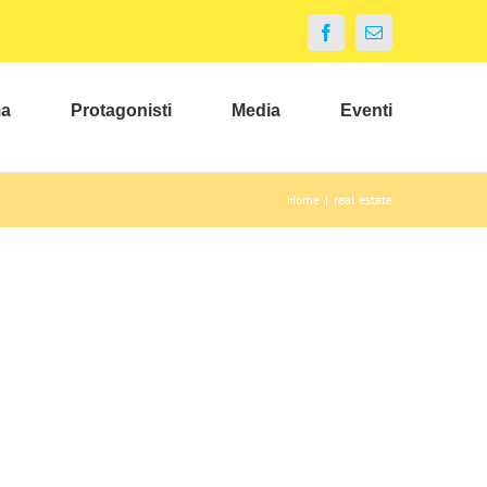
Facebook
Email
ma
Protagonisti
Media
Eventi
Home
|
real estate