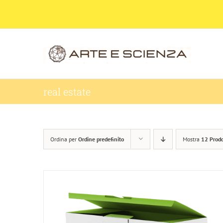
Salta
al
contenuto
real estate
Ordina per
Ordine predefinito
Mostra
12 Prodo