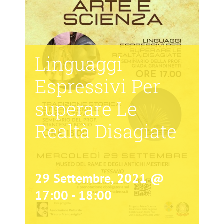
Linguaggi
Espressivi Per
superare Le
Realtà Disagiate
29 Settembre, 2021 @
17:00
-
18:00