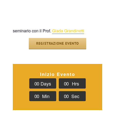
seminario con il Prof.
Giada Grandinetti
REGISTRAZIONE EVENTO
Inizio Evento
0
0
Days
0
0
Hrs
0
0
Min
0
0
Sec