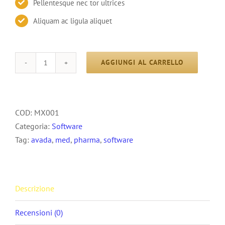
Pellentesque nec tor ultrices
Aliquam ac ligula aliquet
AGGIUNGI AL CARRELLO
MedX
quantità
COD:
MX001
Categoria:
Software
Tag:
avada
,
med
,
pharma
,
software
Descrizione
Recensioni (0)