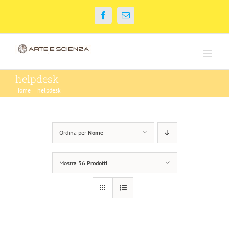
Salta
Facebook
Email
al
contenuto
helpdesk
Home
|
helpdesk
Ordina per
Nome
Mostra
36 Prodotti