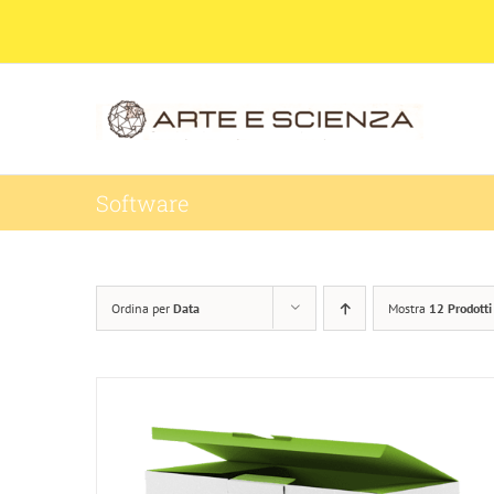
Salta
al
contenuto
Software
Ordina per
Data
Mostra
12 Prodotti