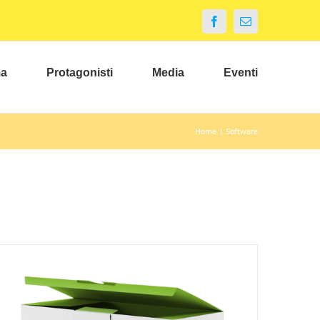
Facebook
Email
ma
Protagonisti
Media
Eventi
Home
|
Software