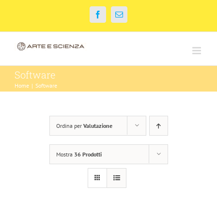
Salta
Facebook
Email
al
contenuto
Software
Home
|
Software
Ordina per
Valutazione
Mostra
36 Prodotti