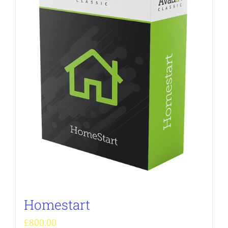
Homestart
£
800.00