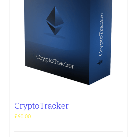
CryptoTracker
£
60.00