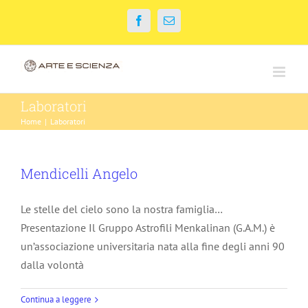
Salta
Facebook
Email
al
contenuto
Laboratori
Home
|
Laboratori
Mendicelli Angelo
Le stelle del cielo sono la nostra famiglia…
Presentazione Il Gruppo Astrofili Menkalinan (G.A.M.) è
un’associazione universitaria nata alla fine degli anni 90
dalla volontà
Continua a leggere