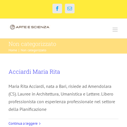
Salta
Facebook
Email
al
contenuto
Non categorizzato
Home
|
Non categorizzato
Acciardi Maria Rita
Maria Rita Acciardi, nata a Bari, risiede ad Amendolara
(CS). Lauree in Architettura, Umanistica e Lettere. Libero
professionista con esperienza professionale nel settore
della Pianificazione
Continua a leggere